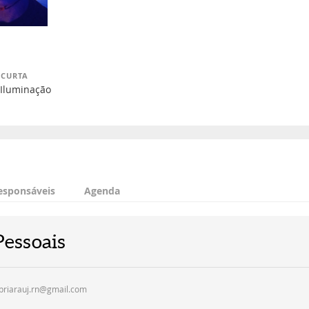
 CURTA
 Iluminação
esponsáveis
Agenda
Pessoais
priarauj.rn@gmail.com