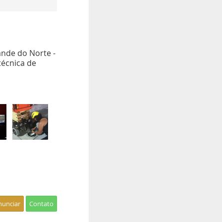
ande do Norte -
técnica de
nunciar
Contato