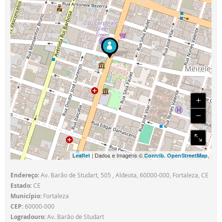
| Dados e Imagens ©
,
Leaflet
Contrib. OpenStreetMap
Endereço:
Av. Barão de Studart, 505 , Aldeota, 60000-000, Fortaleza, CE
Estado:
CE
Município:
Fortaleza
CEP:
60000-000
Logradouro:
Av. Barão de Studart